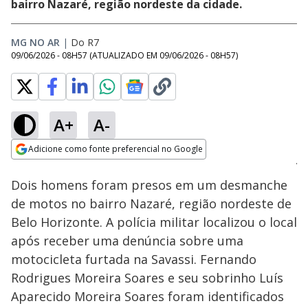
bairro Nazaré, região nordeste da cidade.
MG NO AR
|
Do R7
09/06/2026 - 08H57
(ATUALIZADO EM
09/06/2026 - 08H57
)
A+
A-
Loaded
:
41.46%
Adicione como fonte preferencial no Google
Subtitles
Ativar
Som
Opens in new window
Dois homens foram presos em um desmanche
de motos no bairro Nazaré, região nordeste de
Belo Horizonte. A polícia militar localizou o local
após receber uma denúncia sobre uma
motocicleta furtada na Savassi. Fernando
Rodrigues Moreira Soares e seu sobrinho Luís
Aparecido Moreira Soares foram identificados