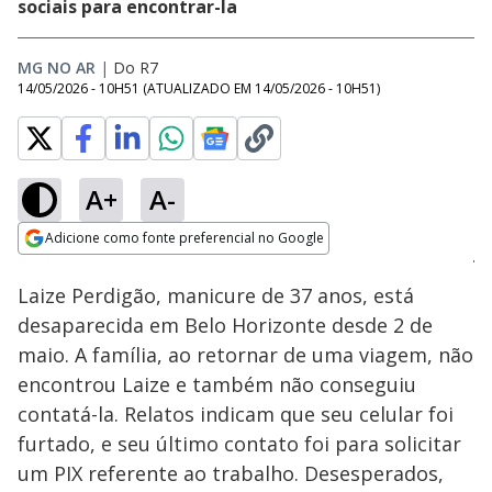
sociais para encontrar-la
MG NO AR
|
Do R7
14/05/2026 - 10H51
(ATUALIZADO EM
14/05/2026 - 10H51
)
A+
A-
Loaded
:
44.39%
Adicione como fonte preferencial no Google
Subtitles
Ativar
Som
Opens in new window
Laize Perdigão, manicure de 37 anos, está
desaparecida em Belo Horizonte desde 2 de
maio. A família, ao retornar de uma viagem, não
encontrou Laize e também não conseguiu
contatá-la. Relatos indicam que seu celular foi
furtado, e seu último contato foi para solicitar
um PIX referente ao trabalho. Desesperados,