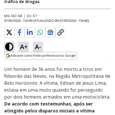
tráfico de drogas
MG NO AR
|
Do R7
07/05/2026 - 15H40
(ATUALIZADO EM
07/05/2026 - 15H40
)
A+
A-
Loaded
:
82.98%
Adicione como fonte preferencial no Google
Subtitles
Ativar
Som
Opens in new window
Um homem de 36 anos foi morto a tiros em
Ribeirão das Neves, na Região Metropolitana de
Belo Horizonte. A vítima, Edivan de Jesus Lima,
estava em uma moto quando foi perseguido
por dois homens armados em uma motocicleta.
De acordo com testemunhas, após ser
atingido pelos disparos iniciais a vítima