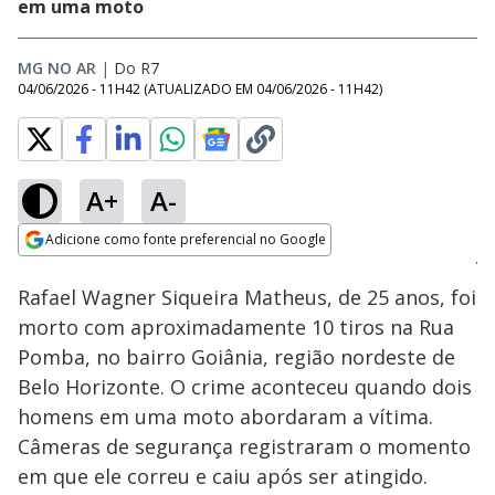
em uma moto
MG NO AR
|
Do R7
04/06/2026 - 11H42
(ATUALIZADO EM
04/06/2026 - 11H42
)
A+
A-
Loaded
:
53.45%
Adicione como fonte preferencial no Google
Subtitles
Ativar
Som
Opens in new window
Rafael Wagner Siqueira Matheus, de 25 anos, foi
morto com aproximadamente 10 tiros na Rua
Pomba, no bairro Goiânia, região nordeste de
Belo Horizonte. O crime aconteceu quando dois
homens em uma moto abordaram a vítima.
Câmeras de segurança registraram o momento
em que ele correu e caiu após ser atingido.