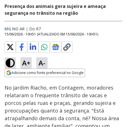
Presença dos animais gera sujeira e ameaça
segurança no trânsito na região
MG NO AR
|
Do R7
15/06/2026 - 10H51
(ATUALIZADO EM
15/06/2026 - 10H51
)
A+
A-
Loaded
:
21.81%
Adicione como fonte preferencial no Google
Subtitles
Ativar
Som
Opens in new window
No Jardim Riacho, em Contagem, moradores
relataram o frequente trânsito de vacas e
porcos pelas ruas e praças, gerando sujeira e
preocupações quanto à segurança. "Está
atrapalhando demais da conta, né? Nossa área
de lazer, ambiente familiar", comentou um