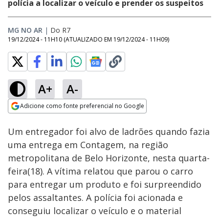
polícia a localizar o veículo e prender os suspeitos
MG NO AR
|
Do R7
19/12/2024 - 11H10
(ATUALIZADO EM
19/12/2024 - 11H09
)
A+
A-
Loaded
:
29.40%
Adicione como fonte preferencial no Google
Ativar
Som
Opens in new window
Um entregador foi alvo de ladrões quando fazia
uma entrega em Contagem, na região
metropolitana de Belo Horizonte, nesta quarta-
feira(18). A vítima relatou que parou o carro
para entregar um produto e foi surpreendido
pelos assaltantes. A polícia foi acionada e
conseguiu localizar o veículo e o material