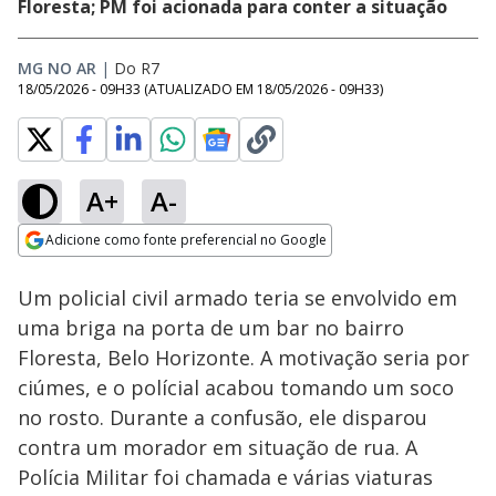
Floresta; PM foi acionada para conter a situação
MG NO AR
|
Do R7
18/05/2026 - 09H33
(ATUALIZADO EM
18/05/2026 - 09H33
)
A+
A-
Loaded
:
22.06%
Adicione como fonte preferencial no Google
Subtitles
Ativar
Som
Opens in new window
Um policial civil armado teria se envolvido em
uma briga na porta de um bar no bairro
Floresta, Belo Horizonte. A motivação seria por
ciúmes, e o polícial acabou tomando um soco
no rosto. Durante a confusão, ele disparou
contra um morador em situação de rua. A
Polícia Militar foi chamada e várias viaturas