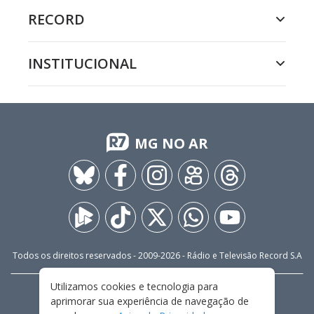
RECORD
INSTITUCIONAL
MG NO AR
Todos os direitos reservados - 2009-
2026
- Rádio e Televisão Record S.A
Utilizamos cookies e tecnologia para
CARREIRA
FALE CONOSCO
PRIVACIDADE
aprimorar sua experiência de navegação de
TERMOS E CONDIÇÕES DE USO