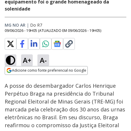
equipamento foi o grande homenageado da
solenidade
MG NO AR
|
Do R7
09/06/2026 - 19H05
(ATUALIZADO EM
09/06/2026 - 19H05
)
A+
A-
Loaded
:
36.93%
Adicione como fonte preferencial no Google
Subtitles
Ativar
Som
Opens in new window
A posse do desembargador Carlos Henrique
Perpétuo Braga na presidência do Tribunal
Regional Eleitoral de Minas Gerais (TRE-MG) foi
marcada pela celebração dos 30 anos das urnas
eletrônicas no Brasil. Em seu discurso, Braga
reafirmou o compromisso da Justiça Eleitoral