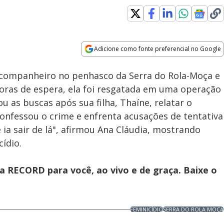
Adicione como fonte preferencial no Google
Subtitles
Velocidade
Opens in new window
-companheiro no penhasco da Serra do Rola-Moça e
oras de espera, ela foi resgatada em uma operação
ou as buscas após sua filha, Thaíne, relatar o
nfessou o crime e enfrenta acusações de tentativa
 ia sair de lá", afirmou Ana Cláudia, mostrando
cídio.
 RECORD para você, ao vivo e de graça. Baixe o
FEMINICÍDIO
SERRA DO ROLA MOÇA