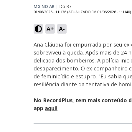
MG NO AR
|
Do R7
01/06/2026 - 11H36
(ATUALIZADO EM
01/06/2026 - 11H40
)
Loaded
:
13.32%
A+
A-
Ativar
Som
Ana Cláudia foi empurrada por seu ex
sobreviveu à queda. Após mais de 24 h
delicada dos bombeiros. A polícia inici
desaparecimento. O ex-companheiro co
de feminicídio e estupro. "Eu sabia que
resiliência diante da tentativa de homi
No RecordPlus, tem mais conteúdo da
app
aqui!