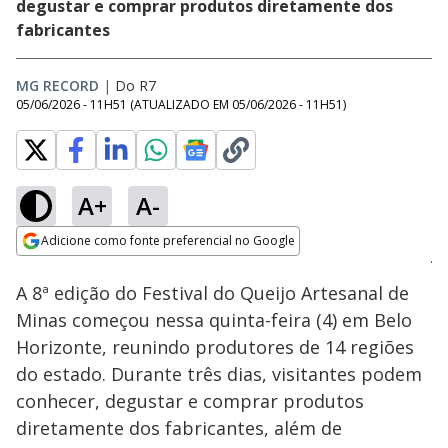
degustar e comprar produtos diretamente dos
fabricantes
MG RECORD
|
Do R7
05/06/2026 - 11H51
(ATUALIZADO EM
05/06/2026 - 11H51
)
A+
A-
Loaded
:
34.19%
Adicione como fonte preferencial no Google
Subtitles
Ativar
Som
Opens in new window
A 8ª edição do Festival do Queijo Artesanal de
Minas começou nessa quinta-feira (4) em Belo
Horizonte, reunindo produtores de 14 regiões
do estado. Durante três dias, visitantes podem
conhecer, degustar e comprar produtos
diretamente dos fabricantes, além de