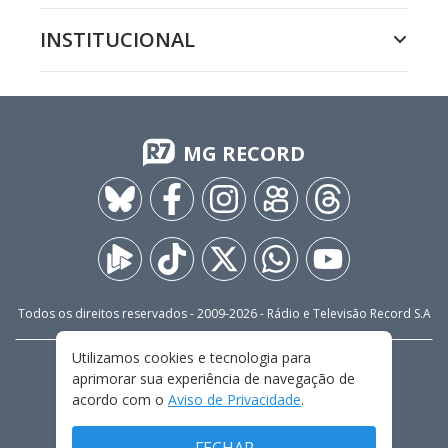
INSTITUCIONAL
MG RECORD
Todos os direitos reservados - 2009-
2026
- Rádio e Televisão Record S.A
Utilizamos cookies e tecnologia para
CARREIRA
FALE CONOSCO
PRIVACIDADE
aprimorar sua experiência de navegação de
TERMOS E CONDIÇÕES DE USO
acordo com o
Aviso de Privacidade
.