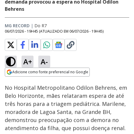
demanda provocou a espera no Hospital Odilon
Behrens
MG RECORD
|
Do R7
06/07/2026 - 19H45
(ATUALIZADO EM
06/07/2026 - 19H45
)
A+
A-
Loaded
:
29.32%
Adicione como fonte preferencial no Google
Subtitles
Ativar
Som
Opens in new window
No Hospital Metropolitano Odilon Behrens, em
Belo Horizonte, mães relataram espera de até
três horas para a triagem pediátrica. Marilene,
moradora de Lagoa Santa, na Grande BH,
demonstrou preocupação com a demora no
atendimento da filha, que possui doença renal.