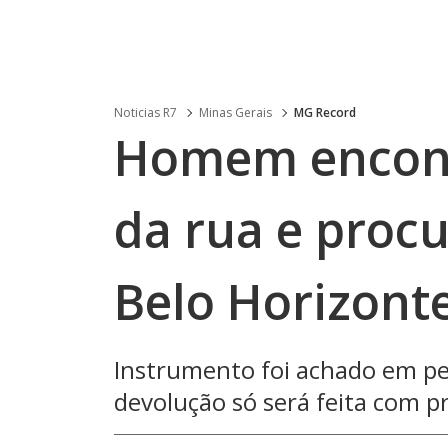
Noticias R7
Minas Gerais
MG Record
Homem encont
da rua e proc
Belo Horizont
Instrumento foi achado em per
devolução só será feita com p