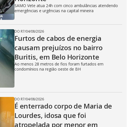
SAMO Vete atua 24h com cinco ambulâncias atendendo
emergências e urgências na capital mineira
DO R7
/
04/08/2026
Furtos de cabos de energia
causam prejuízos no bairro
Buritis, em Belo Horizonte
Ao menos 28 metros de fios foram furtados em
condomínios na região oeste de BH
DO R7
/
04/08/2026
É enterrado corpo de Maria de
Lourdes, idosa que foi
atropelada por menor em