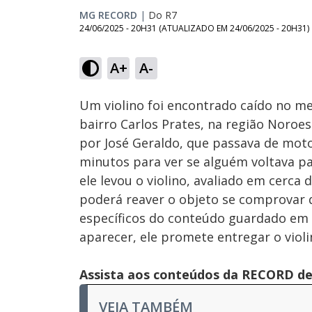
MG RECORD
|
Do R7
24/06/2025 - 20H31
(ATUALIZADO EM
24/06/2025 - 20H31
)
Loaded
:
34.14%
A+
A-
Ativar
Som
Um violino foi encontrado caído no me
bairro Carlos Prates, na região Noroes
por José Geraldo, que passava de moto 
minutos para ver se alguém voltava p
ele levou o violino, avaliado em cerca 
poderá reaver o objeto se comprovar 
específicos do conteúdo guardado em
aparecer, ele promete entregar o violin
Assista aos conteúdos da RECORD de 
VEJA TAMBÉM