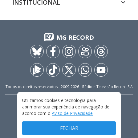
INSTITUCIONAL
MG RECORD
Todos os direitos reservados - 2009-
2026
- Rádio e Televisão Record S.A
Utilizamos cookies e tecnologia para
CARREIRA
FALE CONOSCO
PRIVACIDADE
aprimorar sua experiência de navegação de
TERMOS E CONDIÇÕES DE USO
acordo com o
Aviso de Privacidade
.
FECHAR