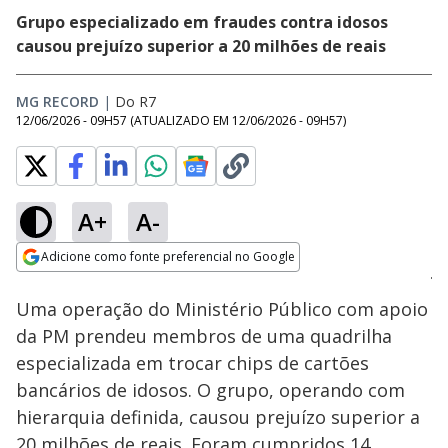
Grupo especializado em fraudes contra idosos
causou prejuízo superior a 20 milhões de reais
MG RECORD
|
Do R7
12/06/2026 - 09H57
(ATUALIZADO EM
12/06/2026 - 09H57
)
A+
A-
Loaded
:
38.29%
Adicione como fonte preferencial no Google
Subtitles
Ativar
Som
Opens in new window
Uma operação do Ministério Público com apoio
da PM prendeu membros de uma quadrilha
especializada em trocar chips de cartões
bancários de idosos. O grupo, operando com
hierarquia definida, causou prejuízo superior a
20 milhões de reais. Foram cumpridos 14