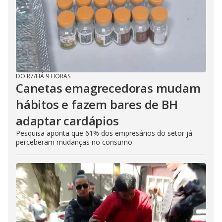
i
d
e
DO R7
/
HÁ 9 HORAS
o
Canetas emagrecedoras mudam
hábitos e fazem bares de BH
adaptar cardápios
Pesquisa aponta que 61% dos empresários do setor já
perceberam mudanças no consumo