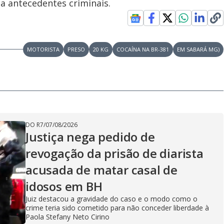
ha antecedentes criminais.
MOTORISTA
PRESO
20 KG
COCAÍNA NA BR-381
EM SABARÁ MG)
DO R7
/
07/08/2026
Justiça nega pedido de
revogação da prisão de diarista
acusada de matar casal de
idosos em BH
Juiz destacou a gravidade do caso e o modo como o
crime teria sido cometido para não conceder liberdade à
Paola Stefany Neto Cirino