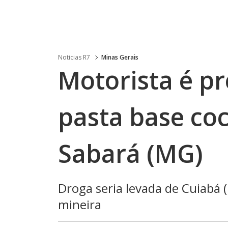
Noticias R7
Minas Gerais
Motorista é p
pasta base co
Sabará (MG)
Droga seria levada de Cuiabá
mineira