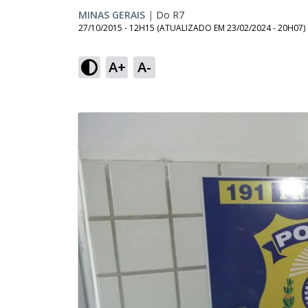
MINAS GERAIS
|
Do R7
27/10/2015 - 12H15
(ATUALIZADO EM
23/02/2024 - 20H07
)
A+
A-