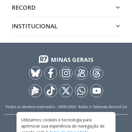
RECORD
INSTITUCIONAL
MINAS GERAIS
Todos os direitos reservados - 2009-
2026
- Rádio e Televisão Record S.A
Utilizamos cookies e tecnologia para
CARREIRA
FALE CONOSCO
PRIVACIDADE
aprimorar sua experiência de navegação de
TERMOS E CONDIÇÕES DE USO