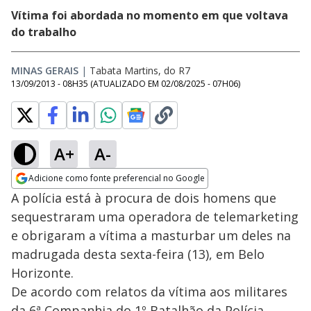
Vítima foi abordada no momento em que voltava
do trabalho
MINAS GERAIS
|
Tabata Martins, do R7
13/09/2013 - 08H35
(ATUALIZADO EM
02/08/2025 - 07H06
)
A+
A-
Adicione como fonte preferencial no Google
Opens in new window
A polícia está à procura de dois homens que
sequestraram uma operadora de telemarketing
e obrigaram a vítima a masturbar um deles na
madrugada desta sexta-feira (13), em Belo
Horizonte.
De acordo com relatos da vítima aos militares
da 6ª Companhia do 1º Batalhão da Polícia