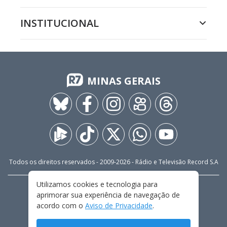
INSTITUCIONAL
MINAS GERAIS
Todos os direitos reservados - 2009-
2026
- Rádio e Televisão Record S.A
Utilizamos cookies e tecnologia para
CARREIRA
FALE CONOSCO
PRIVACIDADE
aprimorar sua experiência de navegação de
TERMOS E CONDIÇÕES DE USO
acordo com o
Aviso de Privacidade
.