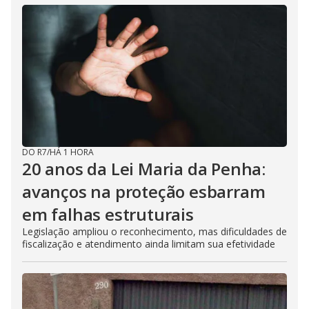
i
d
e
o
DO R7
/
HÁ 1 HORA
20 anos da Lei Maria da Penha:
avanços na proteção esbarram
em falhas estruturais
Legislação ampliou o reconhecimento, mas dificuldades de
fiscalização e atendimento ainda limitam sua efetividade