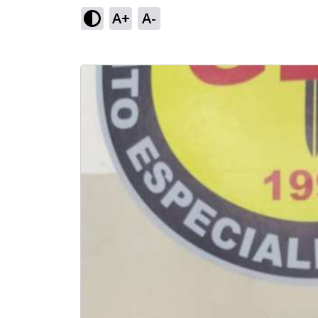
A+
A-