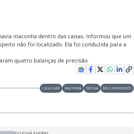
havia maconha dentro das caixas. Informou que um
eito não foi localizado. Ela foi conduzida para a
raram quatro balanças de precisão.
LULA LIVRE
MACONHA
DROGA
BELO HORIZONTE
DO R7
/
HÁ 8 HORAS