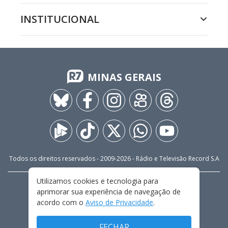
INSTITUCIONAL
MINAS GERAIS
Todos os direitos reservados - 2009-
2026
- Rádio e Televisão Record S.A
Utilizamos cookies e tecnologia para
CARREIRA
FALE CONOSCO
PRIVACIDADE
aprimorar sua experiência de navegação de
TERMOS E CONDIÇÕES DE USO
acordo com o
Aviso de Privacidade
.
FECHAR