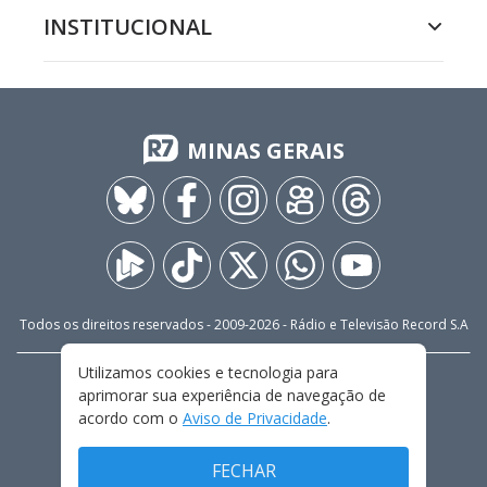
INSTITUCIONAL
MINAS GERAIS
Todos os direitos reservados - 2009-
2026
- Rádio e Televisão Record S.A
Utilizamos cookies e tecnologia para
CARREIRA
FALE CONOSCO
PRIVACIDADE
aprimorar sua experiência de navegação de
TERMOS E CONDIÇÕES DE USO
acordo com o
Aviso de Privacidade
.
FECHAR