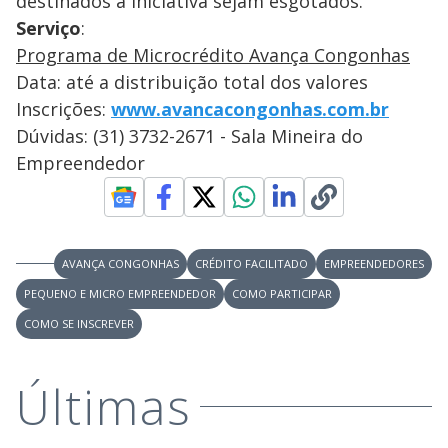
destinados à iniciativa sejam esgotados.
Serviço
:
Programa de Microcrédito Avança Congonhas
Data: até a distribuição total dos valores
Inscrições:
www.avancacongonhas.com.br
Dúvidas: (31) 3732-2671 - Sala Mineira do
Empreendedor
AVANÇA CONGONHAS
CRÉDITO FACILITADO
EMPREENDEDORES
PEQUENO E MICRO EMPREENDEDOR
COMO PARTICIPAR
COMO SE INSCREVER
Últimas