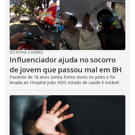
DO R7
/
HÁ 2 HORAS
Influenciador ajuda no socorro
de jovem que passou mal em BH
Paciente de 18 anos sentia fortes dores no peito e foi
levada ao Hospital João XXIII; estado de saúde é estável