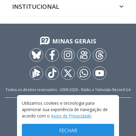
INSTITUCIONAL
MINAS GERAIS
Todos os direitos reservados - 2009-
2026
- Rádio e Televisão Record S.A
Utilizamos cookies e tecnologia para
CARREIRA
FALE CONOSCO
PRIVACIDADE
aprimorar sua experiência de navegação de
TERMOS E CONDIÇÕES DE USO
acordo com o
Aviso de Privacidade
.
FECHAR