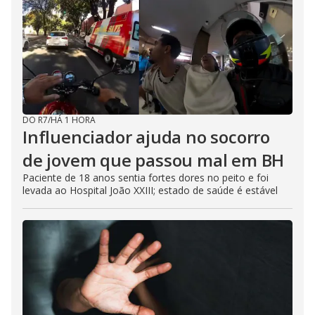
DO R7
/
HÁ 1 HORA
Influenciador ajuda no socorro
de jovem que passou mal em BH
Paciente de 18 anos sentia fortes dores no peito e foi
levada ao Hospital João XXIII; estado de saúde é estável