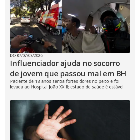
DO R7
/
07/08/2026
Influenciador ajuda no socorro
de jovem que passou mal em BH
Paciente de 18 anos sentia fortes dores no peito e foi
levada ao Hospital João XXIII; estado de saúde é estável