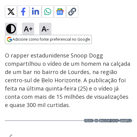
A+
A-
Adicione como fonte preferencial no Google
Play
This
Opens in new window
Snoop Dogg viraliza vídeo de homem fazendo mágica em bar de BH
is
O rapper estadunidense Snoop Dogg
a
Rever
por
Minas Gerais
modal
Video
compartilhou o vídeo de um homem na calçada
window.
This
de um bar no bairro de Lourdes, na região
modal
can
centro-sul de Belo Horizonte. A publicação foi
be
closed
feita na última quinta-feira (25) e o vídeo já
by
pressing
conta com mais de 15 milhões de visualizações
the
Escape
e quase 300 mil curtidas.
key
or
activating
the
VÍDEO
BH
SNOOP DOG
SAMPLE
close
button.