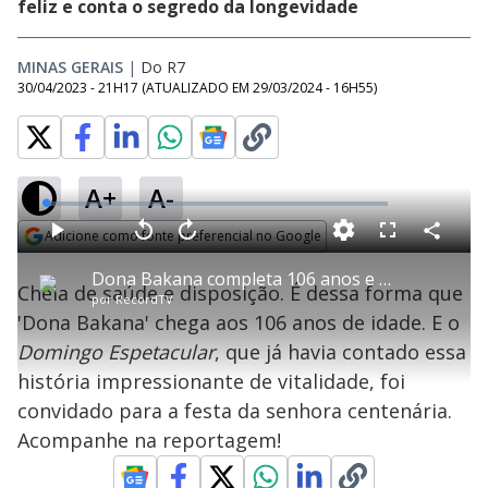
feliz e conta o segredo da longevidade
MINAS GERAIS
|
Do R7
30/04/2023 - 21H17
(ATUALIZADO EM
29/03/2024 - 16H55
)
A+
A-
L
o
a
Adicione como fonte preferencial no Google
d
C
P
V
A
P
F
e
o
l
o
v
u
Opens in new window
d
m
a
l
a
l
:
Dona Bakana completa 106 anos e convida o Domingo Espetacular para sua festa de aniversário
p
y
t
n
l
1
Cheia de saúde e disposição. É dessa forma que
a
a
ç
s
.
por
RecordTV
r
r
a
c
6
t
1
r
l
r
4
'Dona Bakana' chega aos 106 anos de idade. E o
i
0
1
e
%
l
s
0
e
h
Domingo Espetacular
e
s
, que já havia contado essa
n
a
g
e
r
u
g
história impressionante de vitalidade, foi
n
u
a
d
n
o
d
convidado para a festa da senhora centenária.
s
o
s
Acompanhe na reportagem!
y