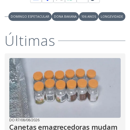
M
V
u
d
o
DOMINGO ESPETACULAR
DONA BAKANA
106 ANOS
LONGEVIDADE
i
Últimas
d
e
o
DO R7
/
08/08/2026
Canetas emagrecedoras mudam