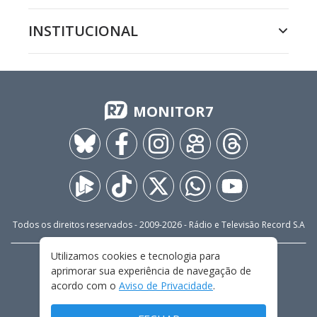
INSTITUCIONAL
MONITOR7
Todos os direitos reservados - 2009-
2026
- Rádio e Televisão Record S.A
Utilizamos cookies e tecnologia para
CARREIRA
FALE CONOSCO
PRIVACIDADE
aprimorar sua experiência de navegação de
TERMOS E CONDIÇÕES DE USO
acordo com o
Aviso de Privacidade
.