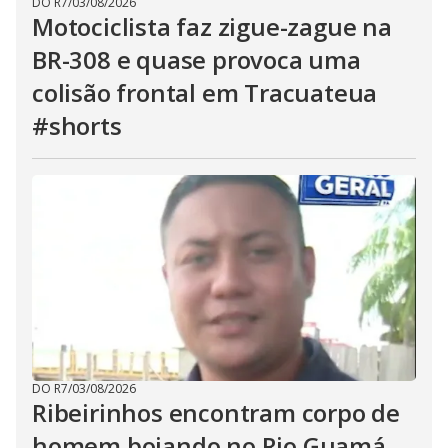
DO R7
/
03/08/2026
Motociclista faz zigue-zague na
BR-308 e quase provoca uma
colisão frontal em Tracuateua
#shorts
DO R7
/
03/08/2026
Ribeirinhos encontram corpo de
homem boiando no Rio Guamá,