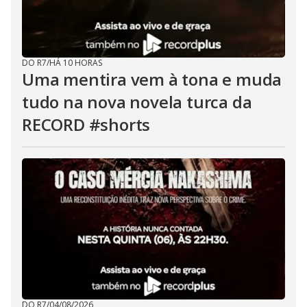
DO R7
/
HÁ 10 HORAS
Uma mentira vem à tona e muda
tudo na nova novela turca da
RECORD #shorts
DO R7
/
04/08/2026