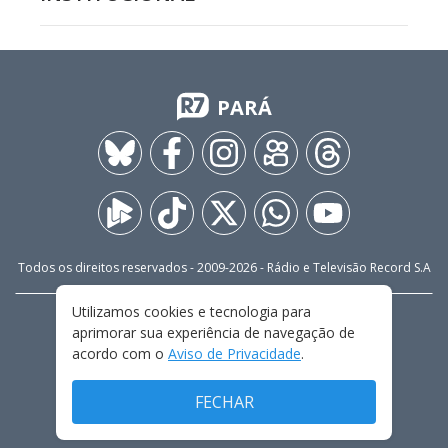
PARÁ
Todos os direitos reservados - 2009-
2026
- Rádio e Televisão Record S.A
Utilizamos cookies e tecnologia para
CARREIRA
FALE CONOSCO
PRIVACIDADE
aprimorar sua experiência de navegação de
TERMOS E CONDIÇÕES DE USO
acordo com o
Aviso de Privacidade
.
FECHAR