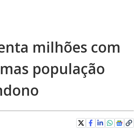
nta milhões com
 mas população
ndono