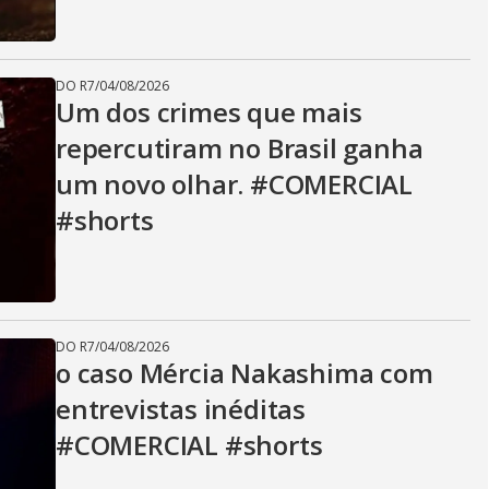
DO R7
/
04/08/2026
Um dos crimes que mais
repercutiram no Brasil ganha
um novo olhar. #COMERCIAL
#shorts
DO R7
/
04/08/2026
o caso Mércia Nakashima com
entrevistas inéditas
#COMERCIAL #shorts