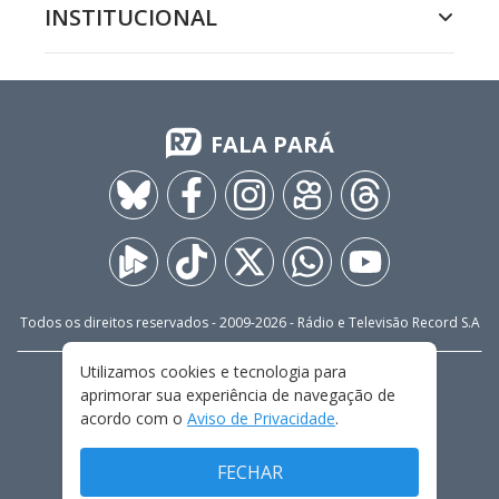
INSTITUCIONAL
FALA PARÁ
Todos os direitos reservados - 2009-
2026
- Rádio e Televisão Record S.A
Utilizamos cookies e tecnologia para
CARREIRA
FALE CONOSCO
PRIVACIDADE
aprimorar sua experiência de navegação de
TERMOS E CONDIÇÕES DE USO
acordo com o
Aviso de Privacidade
.
FECHAR