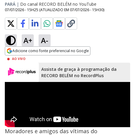
PARÁ
|
Do canal RECORD BELÉM no YouTube
07/07/2026 - 15H25
(ATUALIZADO EM
07/07/2026 - 15H30
)
A+
A-
Adicione como fonte preferencial no Google
Opens in new window
AO VIVO
Assista de graça à programação da
RECORD BELÉM no RecordPlus
Moradores e amigos das vítimas do