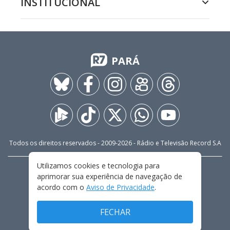
INSTITUCIONAL
PARÁ
Todos os direitos reservados - 2009-
2026
- Rádio e Televisão Record S.A
Utilizamos cookies e tecnologia para
CARREIRA
FALE CONOSCO
PRIVACIDADE
aprimorar sua experiência de navegação de
TERMOS E CONDIÇÕES DE USO
acordo com o
Aviso de Privacidade
.
FECHAR