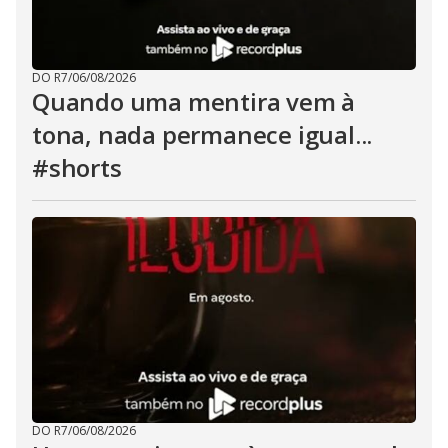
DO R7
/
06/08/2026
Quando uma mentira vem à
tona, nada permanece igual...
#shorts
DO R7
/
06/08/2026