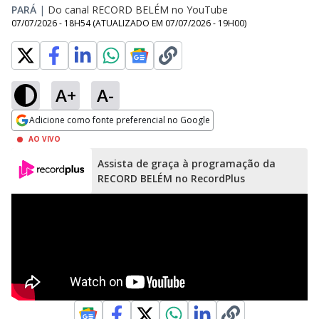
PARÁ
|
Do canal RECORD BELÉM no YouTube
07/07/2026 - 18H54
(ATUALIZADO EM
07/07/2026 - 19H00
)
A+
A-
Adicione como fonte preferencial no Google
Opens in new window
AO VIVO
Assista de graça à programação da
RECORD BELÉM no RecordPlus