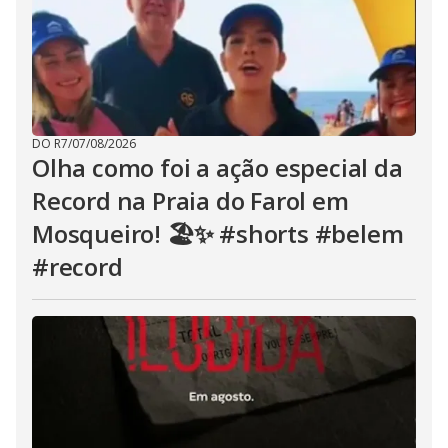
DO R7
/
07/08/2026
Olha como foi a ação especial da
Record na Praia do Farol em
Mosqueiro! 🏖️✨ #shorts #belem
#record