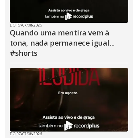
DO R7
/
07/08/2026
Quando uma mentira vem à
tona, nada permanece igual...
#shorts
DO R7
/
07/08/2026