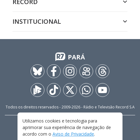
RECORD
INSTITUCIONAL
PARÁ
Todos os direitos reservados - 2009-
2026
- Rádio e Televisão Record S.A
Utilizamos cookies e tecnologia para
CARREIRA
FALE CONOSCO
PRIVACIDADE
aprimorar sua experiência de navegação de
TERMOS E CONDIÇÕES DE USO
acordo com o
Aviso de Privacidade
.