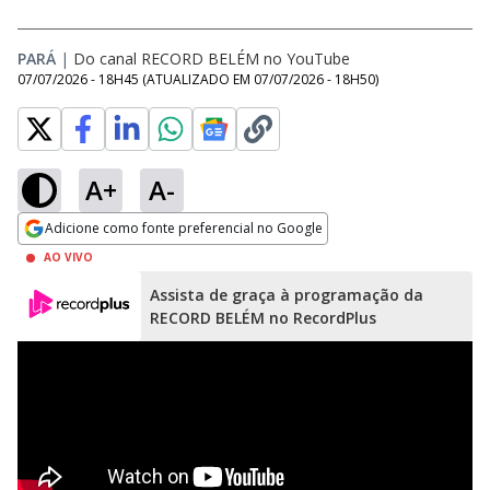
PARÁ
|
Do canal RECORD BELÉM no YouTube
07/07/2026 - 18H45
(ATUALIZADO EM
07/07/2026 - 18H50
)
A+
A-
Adicione como fonte preferencial no Google
Opens in new window
AO VIVO
Assista de graça à programação da
RECORD BELÉM no RecordPlus