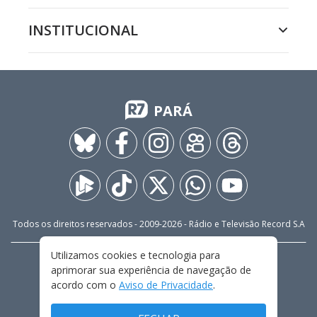
INSTITUCIONAL
PARÁ
Todos os direitos reservados - 2009-
2026
- Rádio e Televisão Record S.A
Utilizamos cookies e tecnologia para
CARREIRA
FALE CONOSCO
PRIVACIDADE
aprimorar sua experiência de navegação de
TERMOS E CONDIÇÕES DE USO
acordo com o
Aviso de Privacidade
.