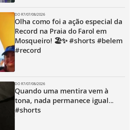
DO R7
/
07/08/2026
Olha como foi a ação especial da
Record na Praia do Farol em
Mosqueiro! 🏖️✨ #shorts #belem
#record
DO R7
/
07/08/2026
Quando uma mentira vem à
tona, nada permanece igual...
#shorts