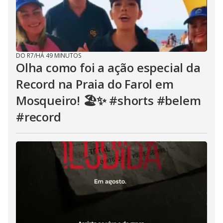
DO R7
/
HÁ 49 MINUTOS
Olha como foi a ação especial da
Record na Praia do Farol em
Mosqueiro! 🏖️✨ #shorts #belem
#record