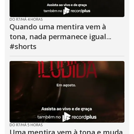
DO R7
/
HÁ 4 HORAS
Quando uma mentira vem à
tona, nada permanece igual...
#shorts
DO R7
/
HÁ 5 HORAS
Uma mentira vem à tona e muda