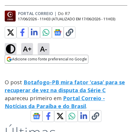
PORTAL CORREIO
|
Do R7
17/06/2026 - 11H03
(ATUALIZADO EM
17/06/2026 - 11H03
)
A+
A-
Adicione como fonte preferencial no Google
Opens in new window
O post
Botafogo-PB mira fator ‘casa’ para se
recuperar de vez na disputa da Série C
apareceu primeiro em
Portal Correio -
Notícias da Paraíba e do Brasil
.