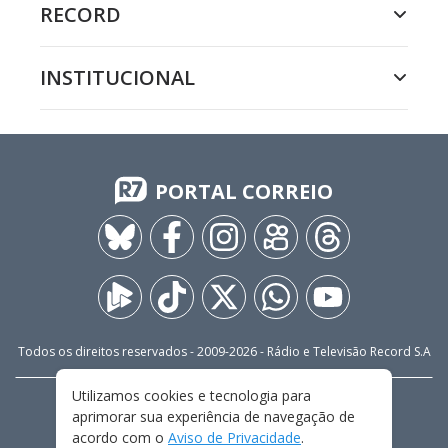
RECORD
INSTITUCIONAL
PORTAL CORREIO
Todos os direitos reservados - 2009-
2026
- Rádio e Televisão Record S.A
Utilizamos cookies e tecnologia para
CARREIRA
FALE CONOSCO
PRIVACIDADE
aprimorar sua experiência de navegação de
TERMOS E CONDIÇÕES DE USO
acordo com o
Aviso de Privacidade
.