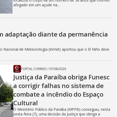
localizou o corpo de um homem de 58 anos que morreu
afogado em um açude na...
m adaptação diante da permanência
to Nacional de Meteorologia (Inmet) apontou que o El Niño deve
PORTAL CORREIO
/
07/08/2026
Justiça da Paraíba obriga Funesc
a corrigir falhas no sistema de
combate a incêndio do Espaço
Cultural
O Ministério Público da Paraíba (MPPB) conseguiu, nesta
sexta-feira (7), uma decisão da Justiça que obriga a