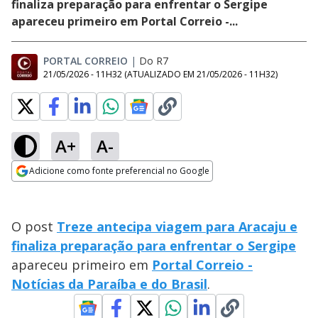
finaliza preparação para enfrentar o Sergipe
apareceu primeiro em Portal Correio -...
PORTAL CORREIO
|
Do R7
21/05/2026 - 11H32
(ATUALIZADO EM
21/05/2026 - 11H32
)
A+
A-
Adicione como fonte preferencial no Google
Opens in new window
O post
Treze antecipa viagem para Aracaju e
finaliza preparação para enfrentar o Sergipe
apareceu primeiro em
Portal Correio -
Notícias da Paraíba e do Brasil
.