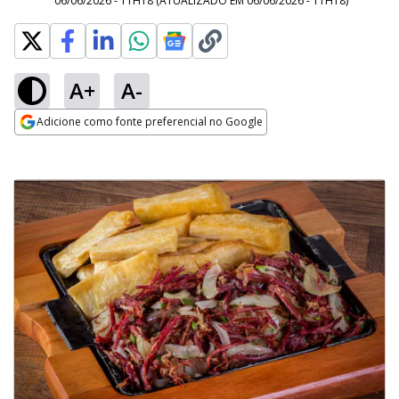
06/06/2026 - 11H18
(ATUALIZADO EM
06/06/2026 - 11H18
)
A+
A-
Adicione como fonte preferencial no Google
Opens in new window