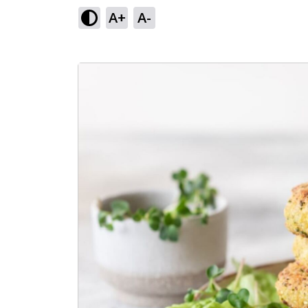
A+
A-