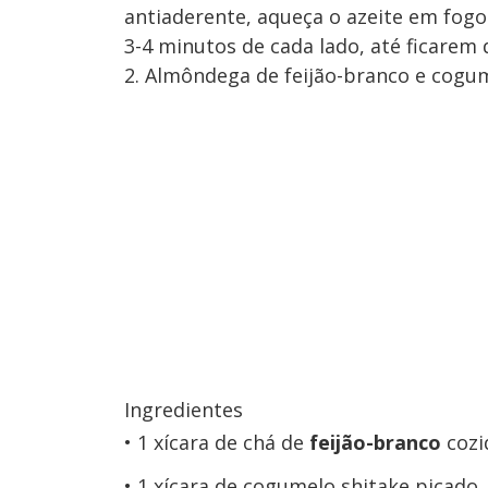
antiaderente, aqueça o azeite em fogo
3-4 minutos de cada lado, até ficarem 
2. Almôndega de feijão-branco e cogu
Ingredientes
1 xícara de chá de
feijão-branco
cozi
1 xícara de cogumelo shitake picado