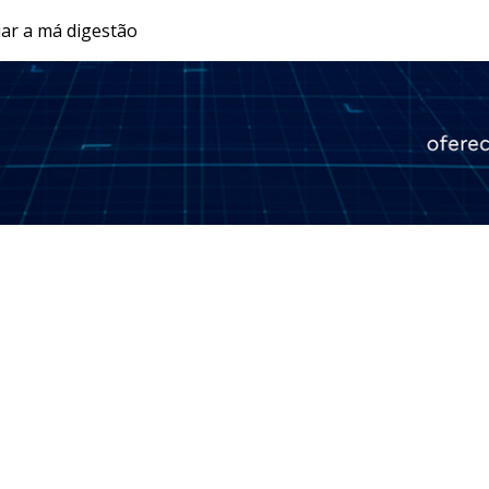
viar a má digestão
JR 24H
RECORD
RECORD NEWS