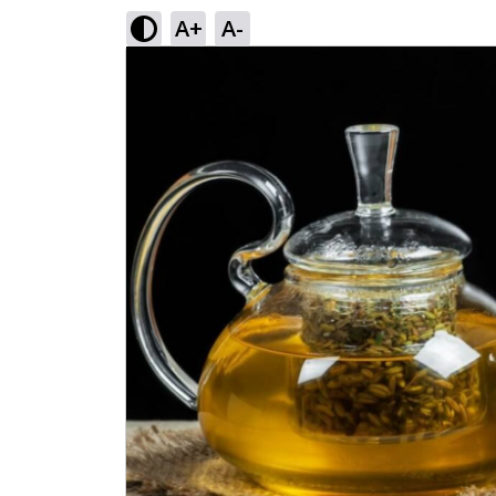
A+
A-