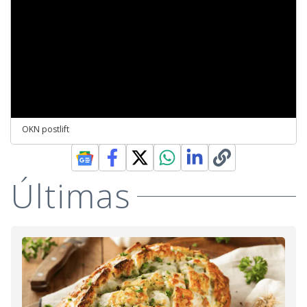
OKN postlift
Últimas