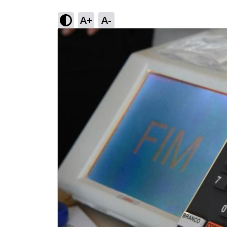
A+
A-