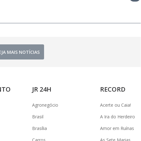
EJA MAIS NOTÍCIAS
NTO
JR 24H
RECORD
Agronegócio
Acerte ou Caia!
Brasil
A Ira do Herdeiro
Brasília
Amor em Ruínas
Carros
As Sete Marias