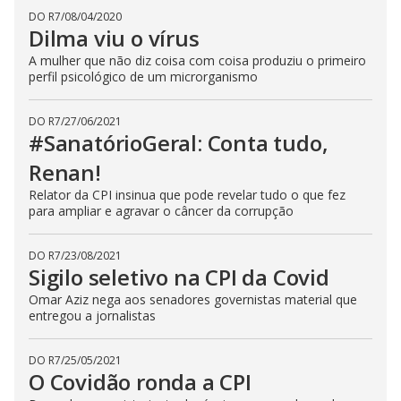
DO R7
/
08/04/2020
Dilma viu o vírus
A mulher que não diz coisa com coisa produziu o primeiro
perfil psicológico de um microrganismo
DO R7
/
27/06/2021
#SanatórioGeral: Conta tudo,
Renan!
Relator da CPI insinua que pode revelar tudo o que fez
para ampliar e agravar o câncer da corrupção
DO R7
/
23/08/2021
Sigilo seletivo na CPI da Covid
Omar Aziz nega aos senadores governistas material que
entregou a jornalistas
DO R7
/
25/05/2021
O Covidão ronda a CPI