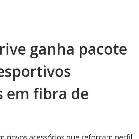
ive ganha pacote
esportivos
s em fibra de
 novos acessórios que reforçam perfil