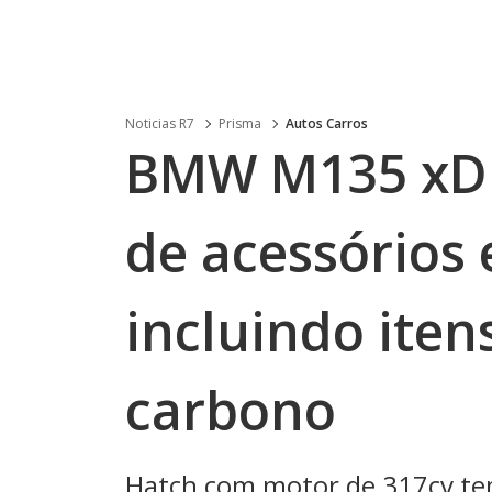
Noticias R7
Prisma
Autos Carros
BMW M135 xDr
de acessórios 
incluindo iten
carbono
Hatch com motor de 317cv tem