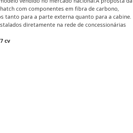
 modelo vendido no mercado nacional.A proposta da
do hatch com componentes em fibra de carbono,
vos tanto para a parte externa quanto para a cabine.
nstalados diretamente na rede de concessionárias
7 cv