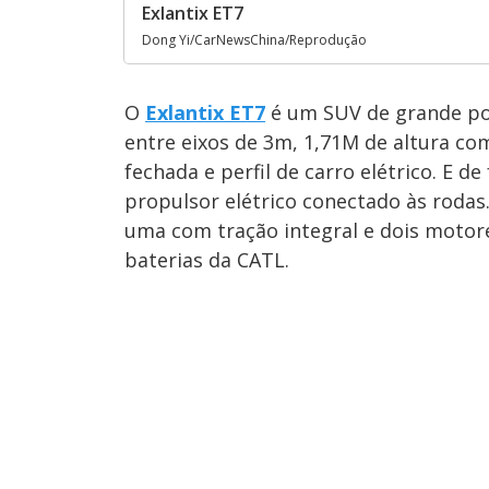
Exlantix ET7
Dong Yi/CarNewsChina/Reprodução
O
Exlantix ET7
é um SUV de grande po
entre eixos de 3m, 1,71M de altura co
fechada e perfil de carro elétrico. E 
propulsor elétrico conectado às roda
uma com tração integral e dois moto
baterias da CATL.