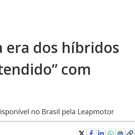
 era dos híbridos
stendido” com
sponível no Brasil pela Leapmotor
w window