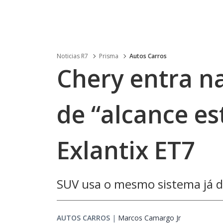
Noticias R7
Prisma
Autos Carros
Chery entra na
de “alcance e
Exlantix ET7
SUV usa o mesmo sistema já di
AUTOS CARROS
|
Marcos Camargo Jr
Opens in ne