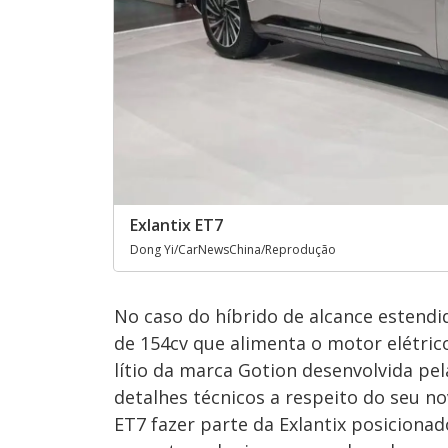
Exlantix ET7
Dong Yi/CarNewsChina/Reprodução
No caso do híbrido de alcance estendi
de 154cv que alimenta o motor elétrico
lítio da marca Gotion desenvolvida pe
detalhes técnicos a respeito do seu n
ET7 fazer parte da Exlantix posicion