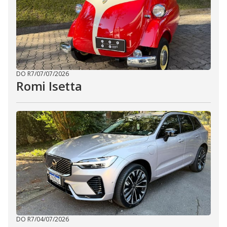
DO R7
/
07/07/2026
Romi Isetta
DO R7
/
04/07/2026