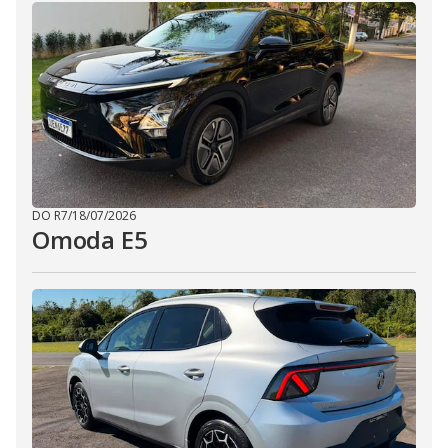
DO R7
/
18/07/2026
Omoda E5